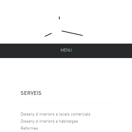
MENU
SERVEIS
Disseny d’interiors a locals comercials
Disseny d’interiors a habitatges
Reformes